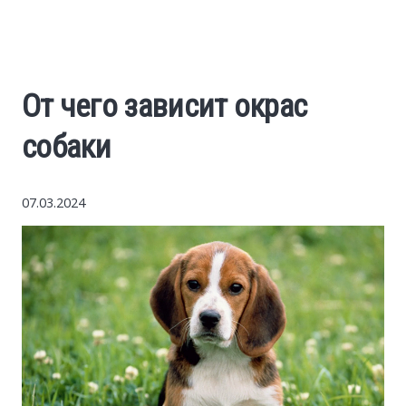
Economy
The science
От чего зависит окрас
Cars
собаки
World News
07.03.2024
Money
Internet
Society
Life hacks