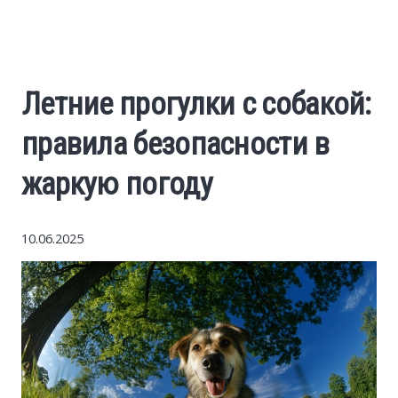
Economy
The science
Летние прогулки с собакой:
Cars
правила безопасности в
World News
жаркую погоду
Money
10.06.2025
Internet
Society
Life hacks