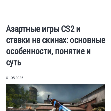
Economy
The science
Азартные игры CS2 и
Cars
ставки на скинах: основные
World News
особенности, понятие и
суть
Money
Internet
01.05.2025
Society
Life hacks