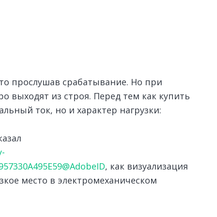
сто прослушав срабатывание. Но при
 выходят из строя. Перед тем как купить
льный ток, но и характер нагрузки:
казал
y-
94957330A495E59@AdobeID
, как визуализация
зкое место в электромеханическом