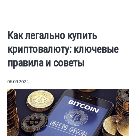
Economy
The science
Как легально купить
Cars
криптовалюту: ключевые
World News
правила и советы
Money
06.09.2024
Internet
Society
Life hacks