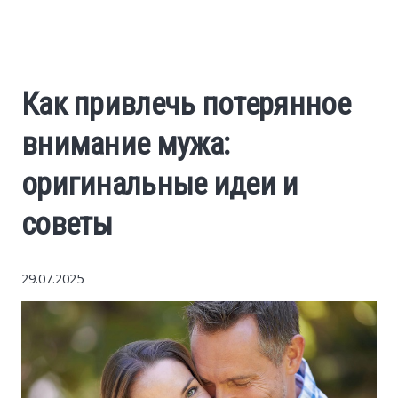
Economy
The science
Как привлечь потерянное
Cars
внимание мужа:
World News
оригинальные идеи и
советы
Money
Internet
29.07.2025
Society
Life hacks